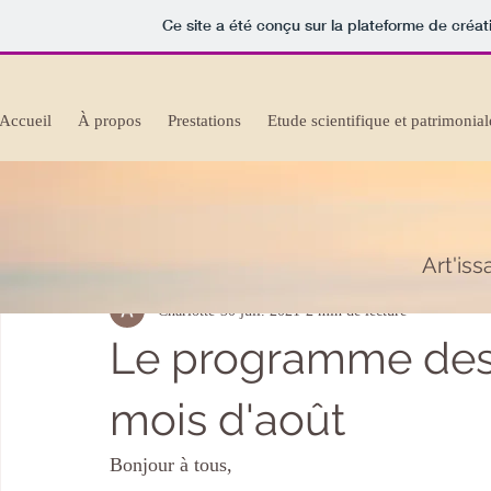
Ce site a été conçu sur la plateforme de créat
Accueil
À propos
Prestations
Etude scientifique et patrimonial
BLOG
Art'iss
Charlotte
30 juil. 2021
2 min de lecture
Le programme des 
mois d'août
Bonjour à tous,